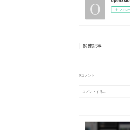
open88io
フォロ
関連記事
0
コメント